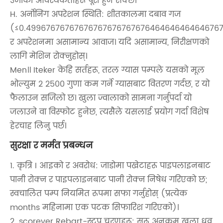
उर्जाका आवश्यकताहरू पूरा हुन सक्छ।
H. अर्नोनिंग अपरेशन स्थिति: शीतकालमा दबाव गज
(≤0.49967676767676767676767676464646464646767
र अपरेशनमा असामान्य आवाज। यदि असामान्य, निरीक्षणको
लागि मेशिन रोक्नुहोस्।
Men।। Iteker केहि सर्तहरू, तरल ग्यास पम्पले यसको मूल
भोल्युम 2 2500 गुणा कम गर्ने ग्यासबाट वितरण गर्दछ, र यो
फैलाउन सजिलो छ। खुला ज्वालाको सामना गर्नुपर्दा यो
जलाउने वा विस्फोट हुनेछ, त्यसैले यसलाई प्रयोग गर्दा विशेष
हेरचाह लिनु पर्छ।
सुरक्षा र मर्मत प्रबन्धन
1. कृत्रि I आइको र अवरोध: जाडोमा पखेटाहरू पाइपलाइनबाट
पानी रोक्न र पाइपलाइनबाट पानी रोक्न निषेध गरिएको छ;
स्वचालित पम्प नियमित रूपमा सफा गर्नुहोस् (प्रत्येक
months महिनामा एक पटक सिफारिश गरिएको)।
2. scorever Rebart-स्टप चरणहरू: सुरू अनुक्रम खुला ध्रुव