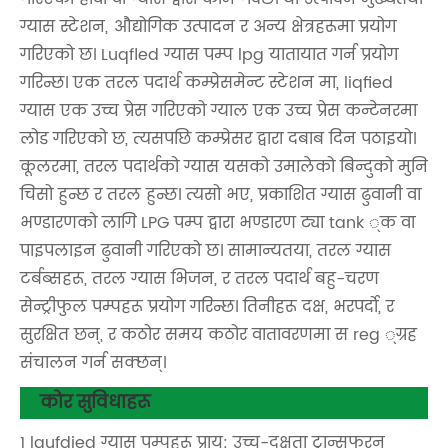
ग्यास स्टेशन, औद्योगिक उत्पादन र अन्य क्षेत्रहरूमा प्रयोग
गरिएको छ। Luqfled ग्यास पम्प lpg यातायात गर्न प्रयोग
गरिन्छ। एक तरल पदार्थ कम्प्रेसमेन्ट स्टेशन मा, liqfied
ग्यास एक उच्च प्रेस गरिएको ग्याल एक उच्च प्रेस कन्टेनरमा
लोड गरिएको छ, त्यसपछि कम्प्रेसर द्वारा दबाब दिन पठाइयो।
कूलरमा, तरल पदार्थको ग्यास यसको उमालेको बिन्दुको मुनि
चिसो हुन्छ र तरल हुन्छ। त्यसो भए, प्रकाशित ग्यास ढुवानी वा
भण्डारणको लागि LPG पम्प द्वारा भण्डारण ट्या tank ्क वा
पाइपलाइन ढुवानी गरिएको छ। सामान्यतया, तरल ग्यास
टर्बब्सहरू, तरल ग्यास भिजन, र तरल पदार्थ बहु-चरण
सेन्ट्रीफुल पम्पहरू प्रयोग गरिन्छ। तिनीहरू दक्ष, भरपर्दो, र
सुरक्षित छन्, र कठोर समय कठोर वातावरणमा स reg ्ग्रह
संचालन गर्न सक्छन्।
कोर सुविधाहरू
1 lqufdied ग्यास पम्पहरू प्राय: उच्च-दक्षता ट्रान्सफरन