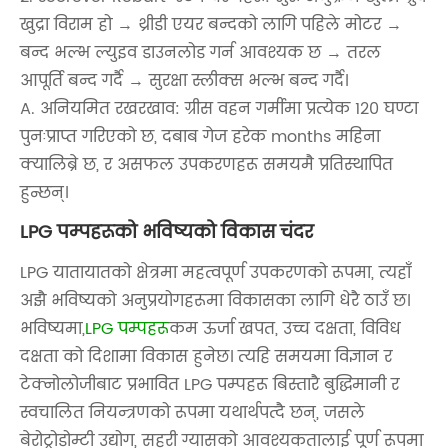
खुद्रा विराम हो → थ्रीडी एयर बन्दको लागि पहिले मोटर →
बन्द भल्भ ल्युइव डाउनलोड गर्न आवश्यक छ → तरल
आपूर्ति बन्द गर्दै → सुरक्षा स्लीक्स भल्भ बन्द गर्दै।
A. अनियमित रखरखाव: ग्रीस वहन गर्मीमा प्रत्येक 120 घण्टा
पुनःप्राप्त गरिएको छ, दबाब गेज हरेक months महिना
क्यालिब्रे छ, र असफल उपकरणहरू समयमै प्रतिस्थापित
हुन्छन्।
LPG पम्पहरूको भविष्यको विकास चंदर
LPG यातायातको क्षेत्रमा महत्वपूर्ण उपकरणको रूपमा, त्यहाँ
अझै भविष्यको अनुप्रयोगहरूमा विकासका लागि धेरै ठाउँ छ।
भविष्यमा,
LPG पम्पहरू
कम ऊर्जा खपत, उच्च दक्षता, विविध
दक्षता को दिशामा विकास हुनेछ। त्यहि समयमा विज्ञान र
टेक्नोलोजीबाट प्रभावित LPG पम्पहरू बिस्तारै बुद्धिमानी र
स्वचालित नियन्त्रणको रूपमा यथार्थपत्दै छन्, जसले
बेरोट्रोडोम्टी उद्योग, सहरी ग्यासको आवश्यकतालाई पूर्ण रूपमा