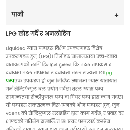
पानी
LPG लोड गर्दै र अनलोडिंग
Liquided ग्यास पम्पहरू विशेष उपकरणहरू विशेष
उपकरणहरू हुन् (LPG)। तिनीहरू सामान्यतया उच्च-दबाव
वातावरणको लागि डिजाइन हुन्छन् कि तरल तापक्रम र
दबावमा तरल तापमान र दबाबमा तरल राज्यमा छ।
Lpg
पम्प
एक उपकरण हो जुन निर्दिष्ट स्थानमा ग्यास यातायात
गर्न सेन्ट्रिफेगुल बल प्रयोग गर्दछ। तरल ग्यास पम्प
सामान्यतया सेन्ट्रीफुगल पम्प वा गियर पम्प द्वारा काम गर्दछ।
यी पम्पहरू सकरात्मक विस्थापनको भोज पम्पहरू हुन्, जुन
vaens को सेन्टिफुगल स्लाइडिंग द्वारा काम गर्दछ, र प्रवाह दर
शाफ्टको गतिसँग सम्बन्धित छ। एयर पम्पलाई कम्प्रेस
गरिएको हावा वा ग्यास द्वारा काम गर्दछ। यो उत्पादन मुख्यतया