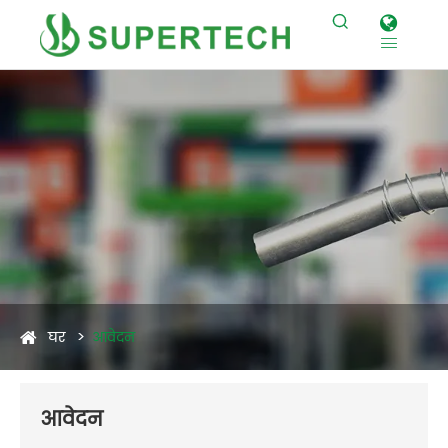


घर
आवेदन
आवेदन