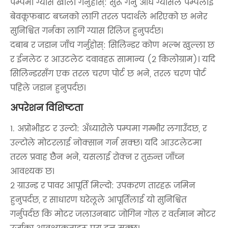
पम्पमा ग्यास खाली गर्नुहोस्: सुरू गर्नु अघि ग्यासले पम्पलाई
बेवकूफबाट बच्नको लागि तरल पदार्थले भरिएको छ भनेर
सुनिश्चित गर्नका लागि ग्यास रिलिज हुनुपर्दछ।
दबाब र जडान जाँच गर्नुहोस्: सिलिन्डर कोण भल्भ खुल्ला छ
र ईनलेट र आउटलेट दवावहरू सामान्य (2 किलोग्राम)। यदि
सिलिन्डरसँग एक तरल चरण पोर्ट छ भने, तरल चरण पोर्ट
पहिले जडान हुनुपर्दछ।
अपरेशन विशिष्टता
1. अप्रोभीइट र उल्टो: अँध्यारोले पम्पमा गम्भीर लगाउँदछ, र
उल्टोले मोटरलाई नोक्सान गर्न सक्छ। यदि आउटलेटमा
तरल प्रवाह छैन भने, यसलाई रोक्न र तुरुन्त जाँच्न
आवश्यक छ।
2 ग्राउन्ड र पावर आपूर्ति मिल्दो: उपकरण तारहरू जमिन
हुनुपर्दछ, र साधारण घरेलूले आपूर्तिलाई यो सुनिश्चित
गर्नुपर्दछ कि मोटर जलाउनबाट जोगिन गोल र वर्तमान मोटर