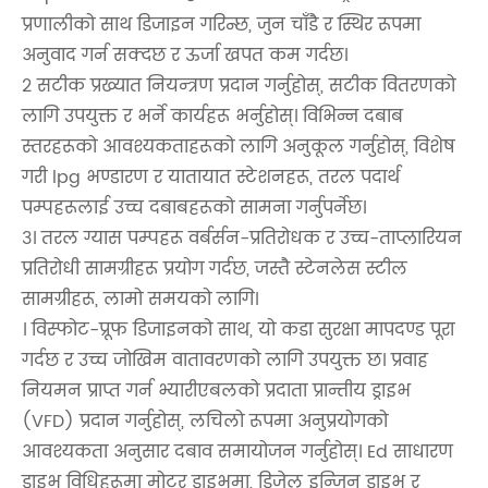
प्रणालीको साथ डिजाइन गरिन्छ, जुन चाँडै र स्थिर रूपमा
अनुवाद गर्न सक्दछ र ऊर्जा खपत कम गर्दछ।
2 सटीक प्रख्यात नियन्त्रण प्रदान गर्नुहोस्, सटीक वितरणको
लागि उपयुक्त र भर्ने कार्यहरू भर्नुहोस्। विभिन्न दबाब
स्तरहरूको आवश्यकताहरूको लागि अनुकूल गर्नुहोस्, विशेष
गरी lpg भण्डारण र यातायात स्टेशनहरू, तरल पदार्थ
पम्पहरूलाई उच्च दबाबहरूको सामना गर्नुपर्नेछ।
3। तरल ग्यास पम्पहरू वर्बर्सन-प्रतिरोधक र उच्च-ताप्लारियन
प्रतिरोधी सामग्रीहरू प्रयोग गर्दछ, जस्तै स्टेनलेस स्टील
सामग्रीहरू, लामो समयको लागि।
। विस्फोट-प्रूफ डिजाइनको साथ, यो कडा सुरक्षा मापदण्ड पूरा
गर्दछ र उच्च जोखिम वातावरणको लागि उपयुक्त छ। प्रवाह
नियमन प्राप्त गर्न भ्यारीएबलको प्रदाता प्रान्तीय ड्राइभ
(VFD) प्रदान गर्नुहोस्, लचिलो रूपमा अनुप्रयोगको
आवश्यकता अनुसार दबाव समायोजन गर्नुहोस्। Ed साधारण
ड्राइभ विधिहरूमा मोटर ड्राइभमा, डिजेल इन्जिन ड्राइभ र