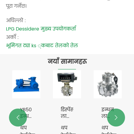
पूरा गर्नेछ।
अघिल्लो :
LPG Dessidere मुख्य उपयोगकर्ता
अर्को :
भूमिगत ट्या ks ्कबाट तेलको तेल
नयाँ सामानहरू
YB50
डिस्पेंसरका
इन्धनको
इन्धन
लागि
लागि


पम्प
फ्लोमिटर
फ्लो
थप
थप
थप
मीटर