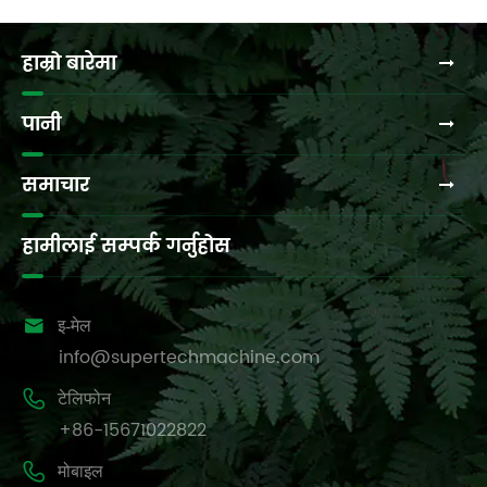
प्रवर्द्धनलाई
मागहरू
गहिरो
पूरा
हाम्रो बारेमा
बनाउँदै।
गर्छ?
पानी
समाचार
हामीलाई सम्पर्क गर्नुहोस

इ-मेल
info@supertechmachine.com

टेलिफोन
+86-15671022822

मोबाइल