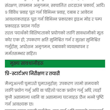
संरक्षण, तापमान अनुगमन, स्वचालित शटडाउन प्रकार्य, आदि।
9 विविध प्रवाह पूरा गर्न विभिन्न प्रवाह, दबाब र आवेदन
आवश्यकताहरू पूरा गर्न विभिन्न प्रकारका ड्राइभ मोड र पम्प
प्रकारहरू प्रदान गर्दछ
तरल पदार्थको विशिष्टताको प्रयोगको लागि सावधानीको मूल
कोर एक हो, उपकरण क्षति सुनिश्चित गर्न र सुरक्षा सुनिश्चित
गर्नुहोस्, अपरेशन अनुगमन, दबावको व्यवस्थापन र
मर्मतसम्भार सहित।
मुख्य सावधानीहरू
प्रि-स्टार्टअप निरीक्षण र तयारी
मैन्युअल्ली घुमाउरो घुमाउनुहोस्: उपकरण लामो समयको
लागि प्रयोग गर्नु अघि वा पहिलो पटक प्रयोग गर्नु अघि, त्यहाँ
कुनै असामान्य ध्वनि वा असामान्य घटनाहरू छैन भन्ने पुष्टि
गर्न आवश्यक छ।