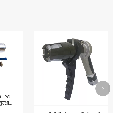

"ग्यास स्टेशनहरूको "अदृश्य
अभिभावक": ईन्धन डिस्पेंसर
पार्ट्सको प्रदर्शन अपग्रेड सय-