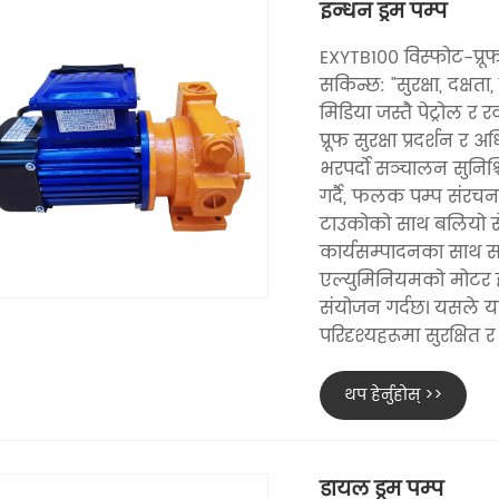
इन्धन ड्रम पम्प
EXYTB100 विस्फोट-प्रूफ
सकिन्छ: "सुरक्षा, दक्षत
मिडिया जस्तै पेट्रोल 
प्रूफ सुरक्षा प्रदर्शन 
भरपर्दो सञ्चालन सुनिश्च
गर्दै, फलक पम्प संर
टाउकोको साथ बलियो स
कार्यसम्पादनका साथ स
एल्युमिनियमको मोटर ह
संयोजन गर्दछ। यसले यस
परिदृश्यहरूमा सुरक्षि
थप हेर्नुहोस् >>
डायल ड्रम पम्प