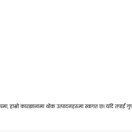
रूपमा, हाम्रो कारखानामा थोक उत्पादनहरूमा स्वागत छ। यदि तपाईं ग