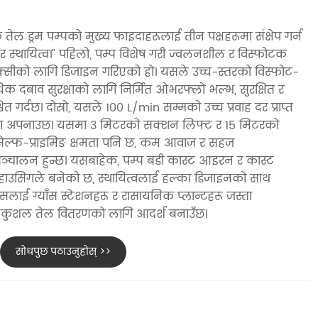
 तेल ड्रम पम्पको मुख्य फाइदाहरूलाई तीन पक्षहरूमा संक्षेप गर्न
ा, र स्थायित्व।" पहिलो, पम्प विशेष गरी ज्वलनशील र विस्फोटक
र रक्सीको लागि डिजाइन गरिएको हो। यसले उच्च-स्तरको विस्फोट-
र अधिक दबाव सुरक्षाको लागि निर्मित ओभरफ्लो भल्भ, सुरक्षित र
ित गर्दछ। दोस्रो, यसले 100 L/min सम्मको उच्च प्रवाह दर प्राप्त
चना अपनाउछ। यसमा 3 मिटरको सक्शन लिफ्ट र 15 मिटरको
ेल्फ-प्राइमिङ क्षमता पनि छ, कम आवाज र सहज
ञ्चालन हुन्छ। यसबाहेक, पम्प बडी कास्ट आइरन र कास्ट
ाउसिंगले बनेको छ, स्थायित्वलाई हल्का डिजाइनको साथ
लाई ग्याँस स्टेशनहरू र रासायनिक प्लान्टहरू जस्ता
त र कुशल तेल वितरणको लागि आदर्श बनाउँछ।
सोधपुछ पठाउनुहोस् >>