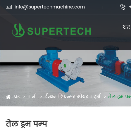
info@supertechmachine.com


घर
घर
पानी
ईन्धन डिफेन्सर स्पेयर पार्ट्स
तेल ड्रम पम
तेल ड्रम पम्प