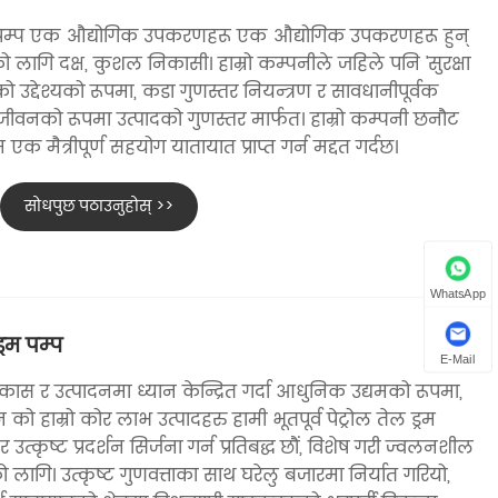
पम्प एक औद्योगिक उपकरणहरू एक औद्योगिक उपकरणहरू हुन्
ो लागि दक्ष, कुशल निकासी। हाम्रो कम्पनीले जहिले पनि 'सुरक्षा
 उद्देश्यको रूपमा, कडा गुणस्तर नियन्त्रण र सावधानीपूर्वक
जीवनको रूपमा उत्पादको गुणस्तर मार्फत। हाम्रो कम्पनी छनौट
म एक मैत्रीपूर्ण सहयोग यातायात प्राप्त गर्न मद्दत गर्दछ।
सोधपुछ पठाउनुहोस् >>
WhatsApp
्रम पम्प
E-Mail
 र उत्पादनमा ध्यान केन्द्रित गर्दा आधुनिक उद्यमको रूपमा,
को हाम्रो कोर लाभ उत्पादहरु हामी भूतपूर्व पेट्रोल तेल ड्रम
र उत्कृष्ट प्रदर्शन सिर्जना गर्न प्रतिबद्ध छौं, विशेष गरी ज्वलनशील
ागि। उत्कृष्ट गुणवत्ताका साथ घरेलु बजारमा निर्यात गरियो,