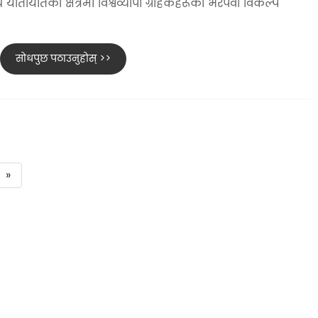
 यातायातको क्षेत्रमा विश्वव्यापी ग्राहकहरूको भरपर्वी विकल्प
सोधपुछ पठाउनुहोस् >>
»