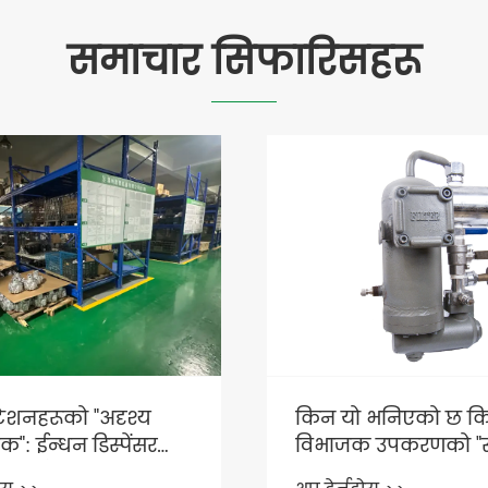
समाचार सिफारिसहरू
ल पम्प दुबै माथिको
 र भूमिगत भण्डारणका
 ्कहरू?