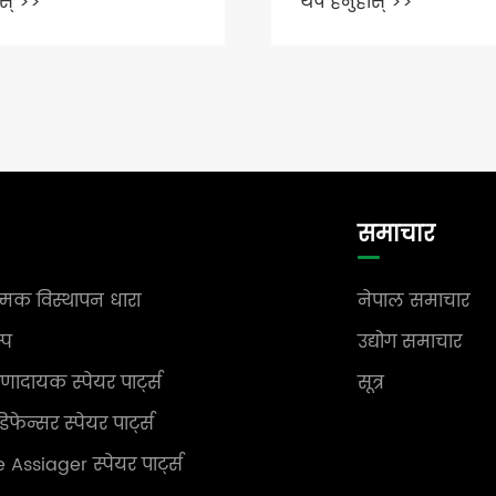
ोस् >>
किन नयाँ ग्यास स्टेश
0% ले हाइमेरिबल पम्प
छनौट गर्दछ?
थप हेर्नुहोस् >>
समाचार
्मक विस्थापन धारा
नेपाल समाचार
्प
उद्योग समाचार
ेरणादायक स्पेयर पार्ट्स
सूत्र
िफेन्सर स्पेयर पार्ट्स
Assiager स्पेयर पार्ट्स