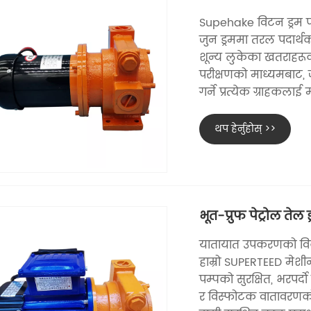
Supehake विटन ड्रम 
जुन ड्रममा तरल पदार्थक
शून्य लुकेका खतराहरूको
परीक्षणको माध्यमबाट, 
गर्ने प्रत्येक ग्राहकलाई 
थप हेर्नुहोस् >>
भूत-प्रुफ पेट्रोल तेल ड
यातायात उपकरणको विकास
हाम्रो SUPERTEED मेशीन 
पम्पको सुरक्षित, भरपर्दो 
र विस्फोटक वातावरणको ल