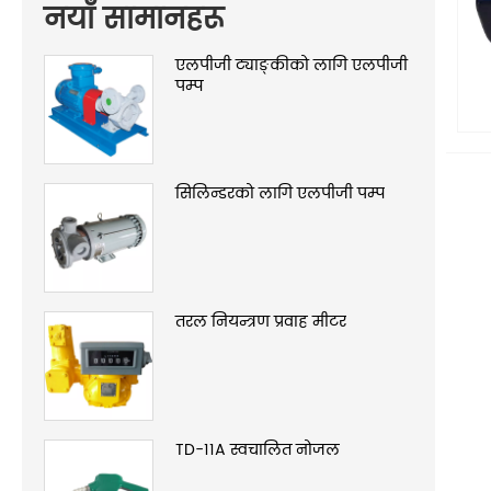
नयाँ सामानहरू
एलपीजी ट्याङ्कीको लागि एलपीजी
पम्प
सिलिन्डरको लागि एलपीजी पम्प
तरल नियन्त्रण प्रवाह मीटर
TD-11A स्वचालित नोजल