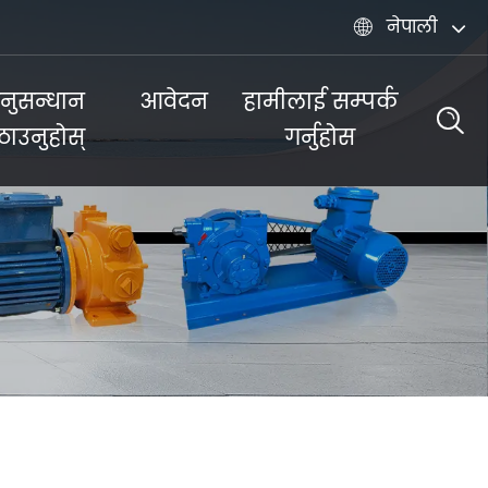
नेपाली

नुसन्धान
आवेदन
हामीलाई सम्पर्क
ठाउनुहोस्
गर्नुहोस