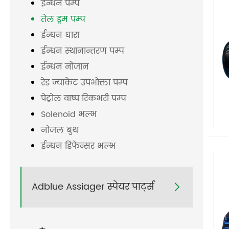
ईन्धन पम्प
तेल ड्रम पम्प
ईन्धन धारा
ईन्धन स्थानान्तरण पम्प
ईन्धन नोजान
रेड ज्याकेट उपभोक्ता पम्प
पेट्रोल वाष्प रिकभरी पम्प
Solenoid भल्भ
नोजल बुथ
ईन्धन डिफेन्सर भल्भ
Adblue Assiager स्पेयर पार्ट्स
