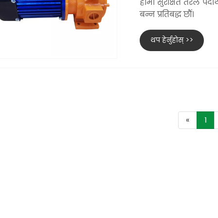
हामी सुरक्षित तरल पदार्थ
बन्न प्रतिबद्ध छौं।
थप हेर्नुहोस् >>
«
1