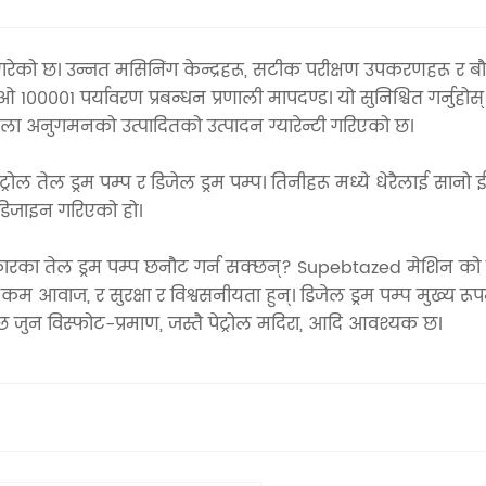
ेको छ। उन्नत मसिनिंग केन्द्रहरू, सटीक परीक्षण उपकरणहरू 
0001 पर्यावरण प्रबन्धन प्रणाली मापदण्ड। यो सुनिश्चित गर्नुहोस् 
रृंखला अनुगमनको उत्पादितको उत्पादन ग्यारेन्टी गरिएको छ।
ुफ पेट्रोल तेल ड्रम पम्प र डिजेल ड्रम पम्प। तिनीहरू मध्ये धेरैलाई स
 डिजाइन गरिएको हो।
ारका तेल ड्रम पम्प छनौट गर्न सक्छन्? Supebtazed मेशिन को डिज
कम आवाज, र सुरक्षा र विश्वसनीयता हुन्। डिजेल ड्रम पम्प मुख्य रूप
िन्छ जुन विस्फोट-प्रमाण, जस्तै पेट्रोल मदिरा, आदि आवश्यक छ।