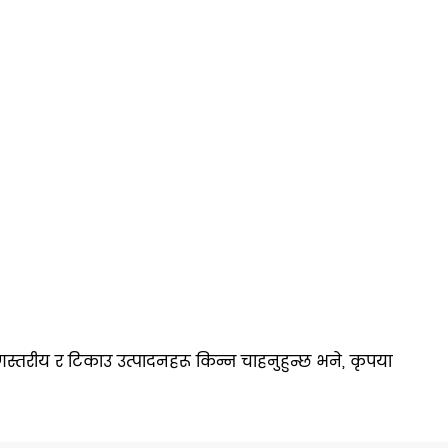
ुणस्तरीय र टिकाउ उत्पादनहरू किन्न चाहनुहुन्छ भने, कृपया