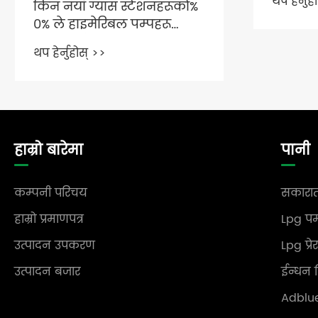
थप हेर्नुहोस् >>
थप हेर्नुह
हाम्रो बारेमा
पानी
कम्पनी परिचय
सकारात
हाम्रो प्रमाणपत्र
Lpg पम
उत्पादन उपकरण
Lpg प्र
उत्पादन बजार
ईन्धन ड
Adblue 