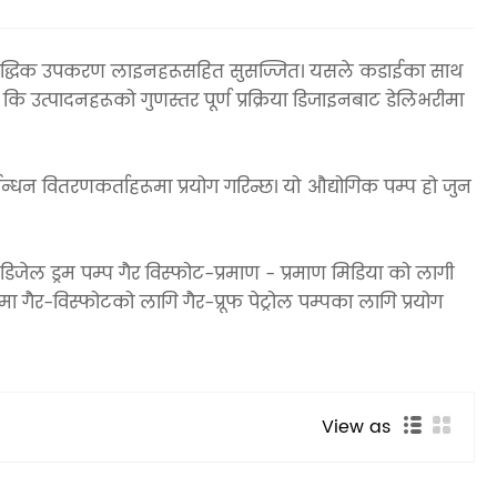
र बौद्धिक उपकरण लाइनहरूसहित सुसज्जित। यसले कडाईका साथ
कि उत्पादनहरूको गुणस्तर पूर्ण प्रक्रिया डिजाइनबाट डेलिभरीमा
ानो ईन्धन वितरणकर्ताहरूमा प्रयोग गरिन्छ। यो औद्योगिक पम्प हो जुन
ेल ड्रम पम्प गैर विस्फोट-प्रमाण - प्रमाण मिडिया को लागी
मा गैर-विस्फोटको लागि गैर-प्रूफ पेट्रोल पम्पका लागि प्रयोग
View as